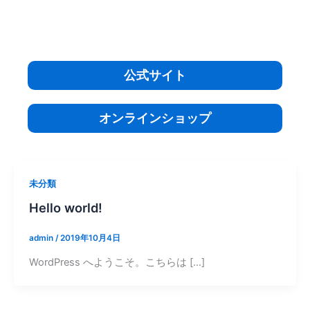
内
容
を
ス
公式サイト
キ
ッ
プ
オンラインショップ
未分類
Hello world!
admin
/
2019年10月4日
WordPress へようこそ。こちらは […]